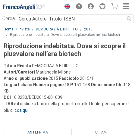
Menu
Cerca:
Main content
Home
riviste
DEMOCRAZIA E DIRITTO
2015
Riproduzione indebitata. Dove si scopre il plusvalore nell’era biotech
Riproduzione indebitata. Dove si scopre il
plusvalore nell’era biotech
Titolo Rivista
DEMOCRAZIA E DIRITTO
Autori/Curatori
Mariangela MIlone
Anno di pubblicazione
2015
Fascicolo
2015/1
Lingua
Italiano
Numero pagine
18
P.
151-168
Dimensione file
118
KB
DOI
10.3280/DED2015-001009
Il DOI è il codice a barre della proprietà intellettuale: per saperne di
più
clicca qui
ANTEPRIMA
CITAMI