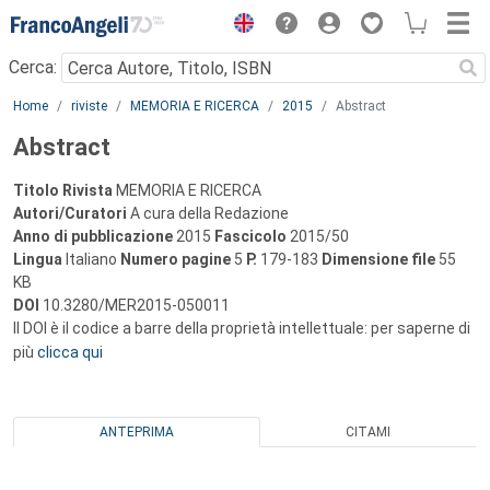
Menu
Cerca:
Main content
Home
riviste
MEMORIA E RICERCA
2015
Abstract
Abstract
Titolo Rivista
MEMORIA E RICERCA
Autori/Curatori
A cura della Redazione
Anno di pubblicazione
2015
Fascicolo
2015/50
Lingua
Italiano
Numero pagine
5
P.
179-183
Dimensione file
55
KB
DOI
10.3280/MER2015-050011
Il DOI è il codice a barre della proprietà intellettuale: per saperne di
più
clicca qui
ANTEPRIMA
CITAMI