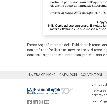
FrancoAngeli è membro della Publishers International
non profit per facilitare (attraverso i servizi tecnol
contenuti digitali nelle pubblicazioni professionali e 
Footer
LA TUA OPINIONE
CATALOGHI
CONVENZIONI
Ultimo agg
Per le opere
normativa su
FrancoAngel