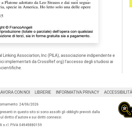
 Linking Association, Inc (PILA), associazione indipendente e
ogici implementati da CrossRef.org) l’accesso degli studiosi ai
scientifiche.
LAVORA CON NOI
LIBRERIE
INFORMATIVA PRIVACY
ACCESSIBILIT
iornamento: 24/06/2026
 presenti in questo sito si sono assolti gli obblighi previsti dalla
l diritto d'autore e sui diritti connessi.
i s.r.l. P.IVA 04949880159