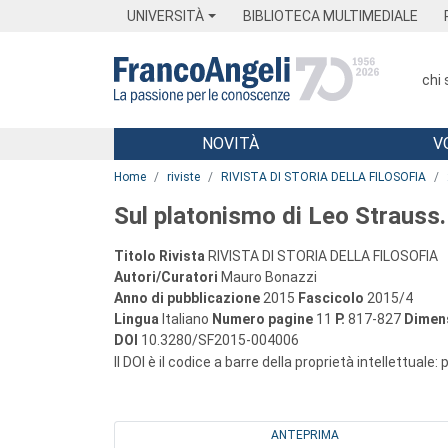
Menu
Main content
Footer
Menu
UNIVERSITÀ
BIBLIOTECA MULTIMEDIALE
chi
NOVITÀ
V
Main content
Home
riviste
RIVISTA DI STORIA DELLA FILOSOFIA
Sul platonismo di Leo Strauss.
Titolo Rivista
RIVISTA DI STORIA DELLA FILOSOFIA
Autori/Curatori
Mauro Bonazzi
Anno di pubblicazione
2015
Fascicolo
2015/4
Lingua
Italiano
Numero pagine
11
P.
817-827
Dimens
DOI
10.3280/SF2015-004006
Il DOI è il codice a barre della proprietà intellettuale:
ANTEPRIMA