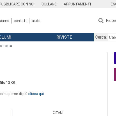
EN
PUBBLICARE CON NOI
COLLANE
APPUNTAMENTI
Ricer
 siamo
contatti
aiuto
OLUMI
RIVISTE
Cerca:
a ricerca
ile
13 KB
 per saperne di più
clicca qui
CITAMI