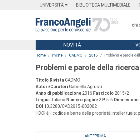
Menu
Main content
Footer
Menu
UNIVERSITÀ
BIBLIOTECA MULTIMEDIALE
chi
NOVITÀ
V
Main content
Home
riviste
CADMO
2015
Problemi e parole dell
Problemi e parole della ricerca
Titolo Rivista
CADMO
Autori/Curatori
Gabriella Agrusti
Anno di pubblicazione
2016
Fascicolo
2015/2
Lingua
Italiano
Numero pagine
2
P.
5-6
Dimensione f
DOI
10.3280/CAD2015-002002
Il DOI è il codice a barre della proprietà intellettuale:
ANTEPRIMA