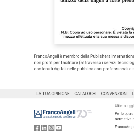
FrancoAngeli è membro della Publishers International
non profit per facilitare (attraverso i servizi tecnol
contenuti digitali nelle pubblicazioni professionali e 
Footer
LA TUA OPINIONE
CATALOGHI
CONVENZIONI
Ultimo agg
Per le opere
normativa su
FrancoAngel