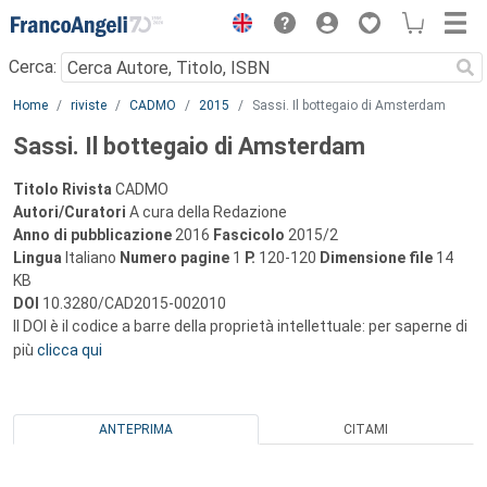
Menu
Cerca:
Main content
Home
riviste
CADMO
2015
Sassi. Il bottegaio di Amsterdam
Sassi. Il bottegaio di Amsterdam
Titolo Rivista
CADMO
Autori/Curatori
A cura della Redazione
Anno di pubblicazione
2016
Fascicolo
2015/2
Lingua
Italiano
Numero pagine
1
P.
120-120
Dimensione file
14
KB
DOI
10.3280/CAD2015-002010
Il DOI è il codice a barre della proprietà intellettuale: per saperne di
più
clicca qui
ANTEPRIMA
CITAMI