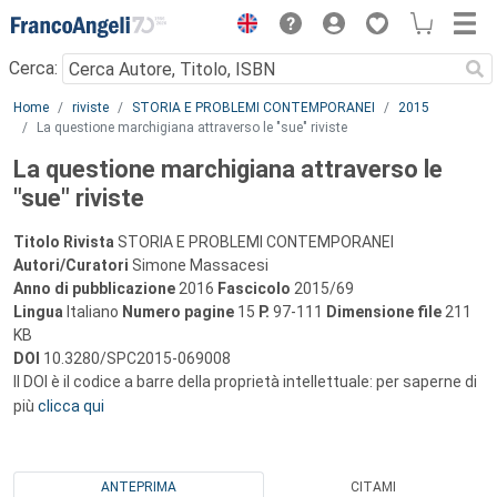
Menu
Cerca:
Main content
Home
riviste
STORIA E PROBLEMI CONTEMPORANEI
2015
La questione marchigiana attraverso le "sue" riviste
La questione marchigiana attraverso le
"sue" riviste
Titolo Rivista
STORIA E PROBLEMI CONTEMPORANEI
Autori/Curatori
Simone Massacesi
Anno di pubblicazione
2016
Fascicolo
2015/69
Lingua
Italiano
Numero pagine
15
P.
97-111
Dimensione file
211
KB
DOI
10.3280/SPC2015-069008
Il DOI è il codice a barre della proprietà intellettuale: per saperne di
più
clicca qui
ANTEPRIMA
CITAMI