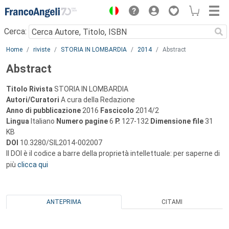
Menu
Cerca:
Main content
Home
riviste
STORIA IN LOMBARDIA
2014
Abstract
Abstract
Titolo Rivista
STORIA IN LOMBARDIA
Autori/Curatori
A cura della Redazione
Anno di pubblicazione
2016
Fascicolo
2014/2
Lingua
Italiano
Numero pagine
6
P.
127-132
Dimensione file
31
KB
DOI
10.3280/SIL2014-002007
Il DOI è il codice a barre della proprietà intellettuale: per saperne di
più
clicca qui
ANTEPRIMA
CITAMI