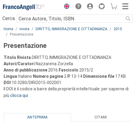
Menu
Cerca:
Main content
Home
riviste
DIRITTO, IMMIGRAZIONE E CITTADINANZA
2015
Presentazione
Presentazione
Titolo Rivista
DIRITTO, IMMIGRAZIONE E CITTADINANZA
Autori/Curatori
Nazzarena Zorzella
Anno di pubblicazione
2016
Fascicolo
2015/2
Lingua
Italiano
Numero pagine
2
P.
13-14
Dimensione file
17 KB
DOI
10.3280/DIRI2015-002001
Il DOI è il codice a barre della proprietà intellettuale: per saperne di
più
clicca qui
ANTEPRIMA
CITAMI