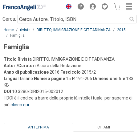
Menu
Cerca:
Main content
Home
riviste
DIRITTO, IMMIGRAZIONE E CITTADINANZA
2015
Famiglia
Famiglia
Titolo Rivista
DIRITTO, IMMIGRAZIONE E CITTADINANZA
Autori/Curatori
A cura della Redazione
Anno di pubblicazione
2016
Fascicolo
2015/2
Lingua
Italiano
Numero pagine
15
P.
191-205
Dimensione file
133
KB
DOI
10.3280/DIRI2015-002012
Il DOI è il codice a barre della proprietà intellettuale: per saperne di
più
clicca qui
ANTEPRIMA
CITAMI