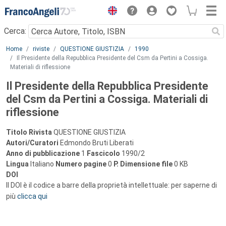
Menu
Cerca:
Main content
Home
riviste
QUESTIONE GIUSTIZIA
1990
Il Presidente della Repubblica Presidente del Csm da Pertini a Cossiga.
Materiali di riflessione
Il Presidente della Repubblica Presidente
del Csm da Pertini a Cossiga. Materiali di
riflessione
Titolo Rivista
QUESTIONE GIUSTIZIA
Autori/Curatori
Edmondo Bruti Liberati
Anno di pubblicazione
1
Fascicolo
1990/2
Lingua
Italiano
Numero pagine
0
P.
Dimensione file
0 KB
DOI
Il DOI è il codice a barre della proprietà intellettuale: per saperne di
più
clicca qui