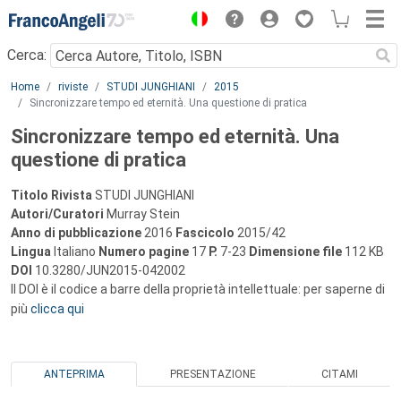
Menu
Cerca:
Main content
Home
riviste
STUDI JUNGHIANI
2015
Sincronizzare tempo ed eternità. Una questione di pratica
Sincronizzare tempo ed eternità. Una
questione di pratica
Titolo Rivista
STUDI JUNGHIANI
Autori/Curatori
Murray Stein
Anno di pubblicazione
2016
Fascicolo
2015/42
Lingua
Italiano
Numero pagine
17
P.
7-23
Dimensione file
112 KB
DOI
10.3280/JUN2015-042002
Il DOI è il codice a barre della proprietà intellettuale: per saperne di
più
clicca qui
ANTEPRIMA
PRESENTAZIONE
CITAMI