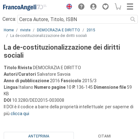
Menu
Cerca:
Main content
Home
riviste
DEMOCRAZIA E DIRITTO
2015
La de-costituzionalizzazione dei diritti sociali
La de-costituzionalizzazione dei diritti
sociali
Titolo Rivista
DEMOCRAZIA E DIRITTO
Autori/Curatori
Salvatore Savoia
Anno di pubblicazione
2016
Fascicolo
2015/3
Lingua
Italiano
Numero pagine
10
P.
136-145
Dimensione file
59
KB
DOI
10.3280/DED2015-003008
Il DOI è il codice a barre della proprietà intellettuale: per saperne di
più
clicca qui
ANTEPRIMA
CITAMI