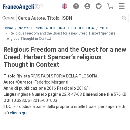
Menu
Cerca:
Main content
Home
riviste
RIVISTA DI STORIA DELLA FILOSOFIA
2016
Religious Freedom and the Quest for a new Creed. Herbert Spencer’s
religious Thought in Context
Religious Freedom and the Quest for a new
Creed. Herbert Spencer’s religious
Thought in Context
Titolo Rivista
RIVISTA DI STORIA DELLA FILOSOFIA
Autori/Curatori
Federico Morganti
Anno di pubblicazione
2016
Fascicolo
2016/1
Lingua
Inglese
Numero pagine
22
P.
47-68
Dimensione file
576 KB
DOI
10.3280/SF2016-001003
Il DOI è il codice a barre della proprietà intellettuale: per saperne di
più
clicca qui