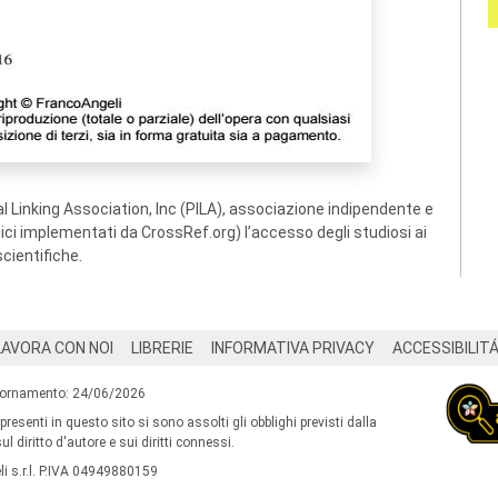
 Linking Association, Inc (PILA), associazione indipendente e
ogici implementati da CrossRef.org) l’accesso degli studiosi ai
scientifiche.
LAVORA CON NOI
LIBRERIE
INFORMATIVA PRIVACY
ACCESSIBILIT
iornamento: 24/06/2026
 presenti in questo sito si sono assolti gli obblighi previsti dalla
l diritto d'autore e sui diritti connessi.
i s.r.l. P.IVA 04949880159