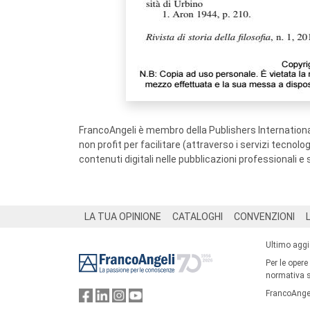
FrancoAngeli è membro della Publishers International
non profit per facilitare (attraverso i servizi tecnol
contenuti digitali nelle pubblicazioni professionali e 
Footer
LA TUA OPINIONE
CATALOGHI
CONVENZIONI
Ultimo agg
Per le opere
normativa su
FrancoAngel