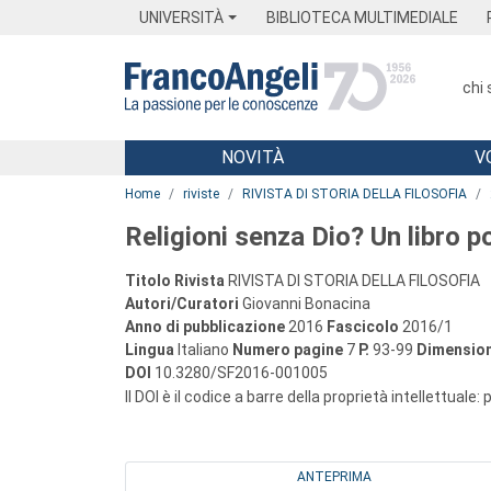
Menu
Main content
Footer
Menu
UNIVERSITÀ
BIBLIOTECA MULTIMEDIALE
chi
NOVITÀ
V
Main content
Home
riviste
RIVISTA DI STORIA DELLA FILOSOFIA
Religioni senza Dio? Un libro 
Titolo Rivista
RIVISTA DI STORIA DELLA FILOSOFIA
Autori/Curatori
Giovanni Bonacina
Anno di pubblicazione
2016
Fascicolo
2016/1
Lingua
Italiano
Numero pagine
7
P.
93-99
Dimension
DOI
10.3280/SF2016-001005
Il DOI è il codice a barre della proprietà intellettuale:
ANTEPRIMA