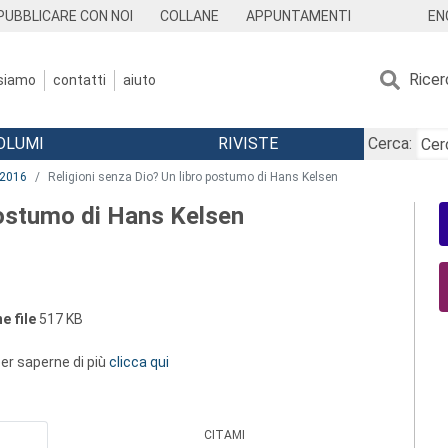
EN
PUBBLICARE CON NOI
COLLANE
APPUNTAMENTI
Ricer
 siamo
contatti
aiuto
OLUMI
RIVISTE
Cerca:
2016
Religioni senza Dio? Un libro postumo di Hans Kelsen
postumo di Hans Kelsen
e file
517 KB
 per saperne di più
clicca qui
CITAMI