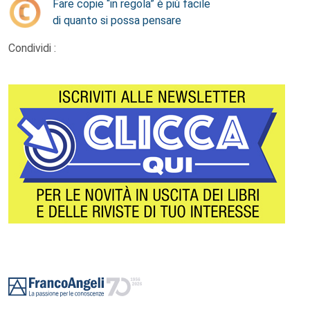
Fare copie “in regola” è più facile
di quanto si possa pensare
Condividi :
Footer