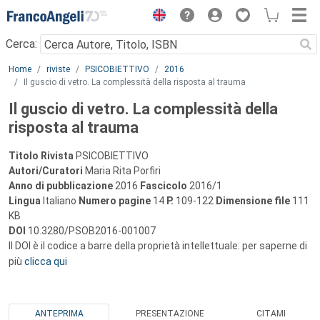
Menu
Cerca:
Main content
Home
riviste
PSICOBIETTIVO
2016
Il guscio di vetro. La complessità della risposta al trauma
Il guscio di vetro. La complessità della
risposta al trauma
Titolo Rivista
PSICOBIETTIVO
Autori/Curatori
Maria Rita Porfiri
Anno di pubblicazione
2016
Fascicolo
2016/1
Lingua
Italiano
Numero pagine
14
P.
109-122
Dimensione file
111
KB
DOI
10.3280/PSOB2016-001007
Il DOI è il codice a barre della proprietà intellettuale: per saperne di
più
clicca qui
ANTEPRIMA
PRESENTAZIONE
CITAMI