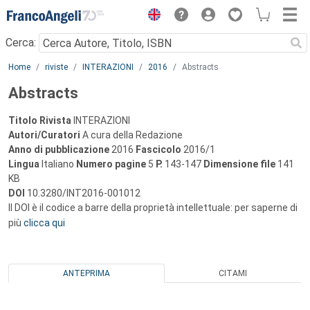
Menu
Cerca:
Main content
Home
riviste
INTERAZIONI
2016
Abstracts
Abstracts
Titolo Rivista
INTERAZIONI
Autori/Curatori
A cura della Redazione
Anno di pubblicazione
2016
Fascicolo
2016/1
Lingua
Italiano
Numero pagine
5
P.
143-147
Dimensione file
141
KB
DOI
10.3280/INT2016-001012
Il DOI è il codice a barre della proprietà intellettuale: per saperne di
più
clicca qui
ANTEPRIMA
CITAMI