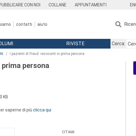
EN
PUBBLICARE CON NOI
COLLANE
APPUNTAMENTI
Ricer
 siamo
contatti
aiuto
OLUMI
RIVISTE
Cerca:
96
I pazienti di Freud: resoconti in prima persona
in prima persona
0 KB
 per saperne di più
clicca qui
CITAMI