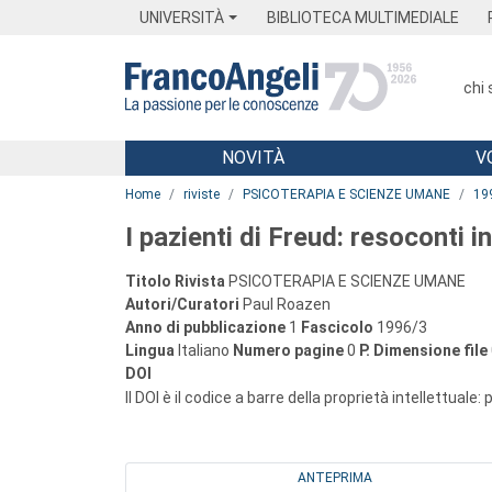
Menu
Main content
Footer
Menu
UNIVERSITÀ
BIBLIOTECA MULTIMEDIALE
chi
NOVITÀ
V
Main content
Home
riviste
PSICOTERAPIA E SCIENZE UMANE
19
I pazienti di Freud: resoconti 
Titolo Rivista
PSICOTERAPIA E SCIENZE UMANE
Autori/Curatori
Paul Roazen
Anno di pubblicazione
1
Fascicolo
1996/3
Lingua
Italiano
Numero pagine
0
P.
Dimensione file
DOI
Il DOI è il codice a barre della proprietà intellettuale:
ANTEPRIMA