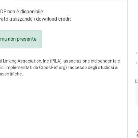
PDF non è disponibile
ato utilizzando i download credit
ima non presente
←
 Linking Association, Inc (PILA), associazione indipendente e
←
ogici implementati da CrossRef.org) l’accesso degli studiosi ai
scientifiche.
L