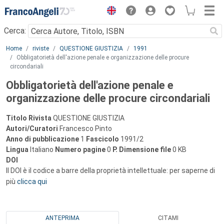
Menu
Cerca:
Main content
Home
riviste
QUESTIONE GIUSTIZIA
1991
Obbligatorietà dell'azione penale e organizzazione delle procure
circondariali
Obbligatorietà dell'azione penale e
organizzazione delle procure circondariali
Titolo Rivista
QUESTIONE GIUSTIZIA
Autori/Curatori
Francesco Pinto
Anno di pubblicazione
1
Fascicolo
1991/2
Lingua
Italiano
Numero pagine
0
P.
Dimensione file
0 KB
DOI
Il DOI è il codice a barre della proprietà intellettuale: per saperne di
più
clicca qui
ANTEPRIMA
CITAMI