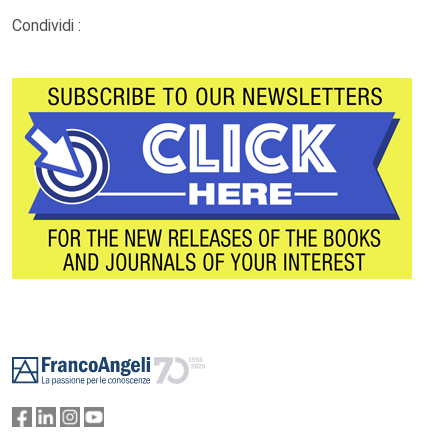
Condividi :
Footer