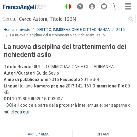
Menu
Cerca:
Main content
Home
riviste
DIRITTO, IMMIGRAZIONE E CITTADINANZA
2015
La nuova disciplina del trattenimento dei richiedenti asilo
La nuova disciplina del trattenimento dei
richiedenti asilo
Titolo Rivista
DIRITTO, IMMIGRAZIONE E CITTADINANZA
Autori/Curatori
Guido Savio
Anno di pubblicazione
2016
Fascicolo
2015/3-4
Lingua
Italiano
Numero pagine
20
P.
142-161
Dimensione file
89
KB
DOI
10.3280/DIRI2015-003007
Il DOI è il codice a barre della proprietà intellettuale: per saperne di
più
clicca qui
ANTEPRIMA
CITAMI