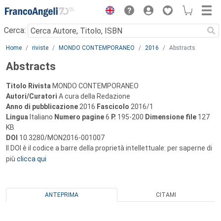
Menu
Cerca:
Main content
Home
riviste
MONDO CONTEMPORANEO
2016
Abstracts
Abstracts
Titolo Rivista
MONDO CONTEMPORANEO
Autori/Curatori
A cura della Redazione
Anno di pubblicazione
2016
Fascicolo
2016/1
Lingua
Italiano
Numero pagine
6
P.
195-200
Dimensione file
127
KB
DOI
10.3280/MON2016-001007
Il DOI è il codice a barre della proprietà intellettuale: per saperne di
più
clicca qui
ANTEPRIMA
CITAMI