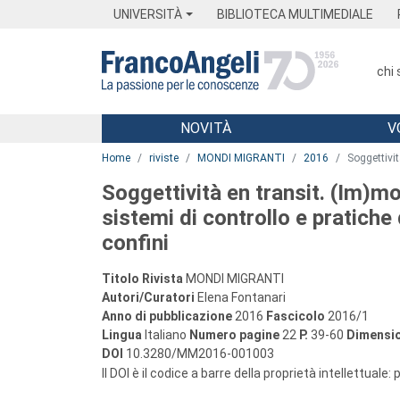
Menu
Main content
Footer
Menu
UNIVERSITÀ
BIBLIOTECA MULTIMEDIALE
chi
NOVITÀ
V
Main content
Home
riviste
MONDI MIGRANTI
2016
Soggettivit
Soggettività en transit. (Im)mob
sistemi di controllo e pratiche
confini
Titolo Rivista
MONDI MIGRANTI
Autori/Curatori
Elena Fontanari
Anno di pubblicazione
2016
Fascicolo
2016/1
Lingua
Italiano
Numero pagine
22
P.
39-60
Dimensio
DOI
10.3280/MM2016-001003
Il DOI è il codice a barre della proprietà intellettuale: