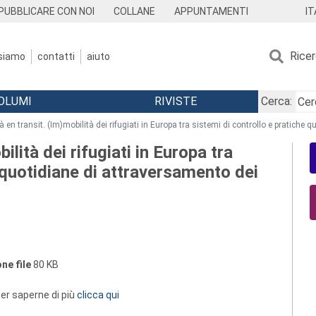
IT
PUBBLICARE CON NOI
COLLANE
APPUNTAMENTI
Rice
 siamo
contatti
aiuto
OLUMI
RIVISTE
Cerca:
à en transit. (Im)mobilità dei rifugiati in Europa tra sistemi di controllo e pratiche 
ilità dei rifugiati in Europa tra
 quotidiane di attraversamento dei
ne file
80 KB
 per saperne di più
clicca qui