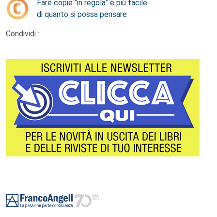
Fare copie “in regola” è più facile
di quanto si possa pensare
Condividi :
Footer