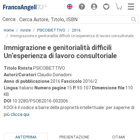
Menu
Cerca:
Main content
Home
riviste
PSICOBIETTIVO
2016
Immigrazione e genitorialità difficili Un’esperienza di lavoro consultoriale
Immigrazione e genitorialità difficili
Un’esperienza di lavoro consultoriale
Titolo Rivista
PSICOBIETTIVO
Autori/Curatori
Claudio Donadoni
Anno di pubblicazione
2016
Fascicolo
2016/2
Lingua
Italiano
Numero pagine
15
P.
93-107
Dimensione file
110
KB
DOI
10.3280/PSOB2016-002006
Il DOI è il codice a barre della proprietà intellettuale: per saperne di
più
clicca qui
ANTEPRIMA
PRESENTAZIONE
CITAMI