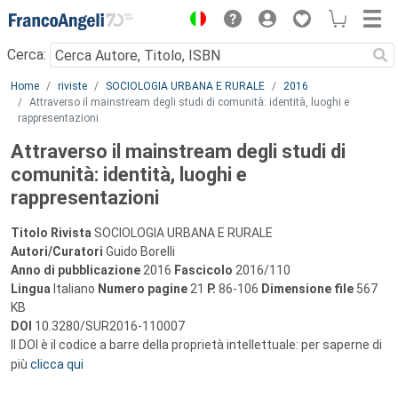
Menu
Cerca:
Main content
Home
riviste
SOCIOLOGIA URBANA E RURALE
2016
Attraverso il mainstream degli studi di comunità: identità, luoghi e
rappresentazioni
Attraverso il mainstream degli studi di
comunità: identità, luoghi e
rappresentazioni
Titolo Rivista
SOCIOLOGIA URBANA E RURALE
Autori/Curatori
Guido Borelli
Anno di pubblicazione
2016
Fascicolo
2016/110
Lingua
Italiano
Numero pagine
21
P.
86-106
Dimensione file
567
KB
DOI
10.3280/SUR2016-110007
Il DOI è il codice a barre della proprietà intellettuale: per saperne di
più
clicca qui