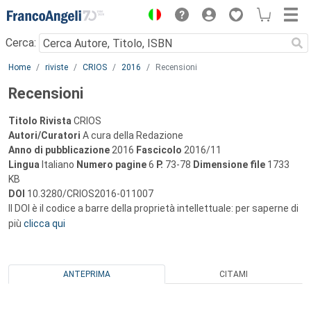
Menu
Cerca:
Main content
Home
riviste
CRIOS
2016
Recensioni
Recensioni
Titolo Rivista
CRIOS
Autori/Curatori
A cura della Redazione
Anno di pubblicazione
2016
Fascicolo
2016/11
Lingua
Italiano
Numero pagine
6
P.
73-78
Dimensione file
1733
KB
DOI
10.3280/CRIOS2016-011007
Il DOI è il codice a barre della proprietà intellettuale: per saperne di
più
clicca qui
ANTEPRIMA
CITAMI