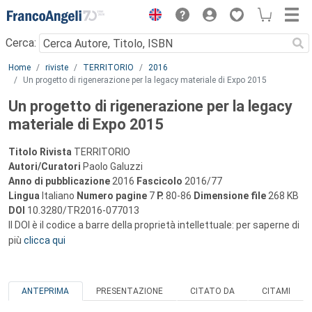
Menu
Cerca:
Main content
Home
riviste
TERRITORIO
2016
Un progetto di rigenerazione per la legacy materiale di Expo 2015
Un progetto di rigenerazione per la legacy
materiale di Expo 2015
Titolo Rivista
TERRITORIO
Autori/Curatori
Paolo Galuzzi
Anno di pubblicazione
2016
Fascicolo
2016/77
Lingua
Italiano
Numero pagine
7
P.
80-86
Dimensione file
268 KB
DOI
10.3280/TR2016-077013
Il DOI è il codice a barre della proprietà intellettuale: per saperne di
più
clicca qui
ANTEPRIMA
PRESENTAZIONE
CITATO DA
CITAMI