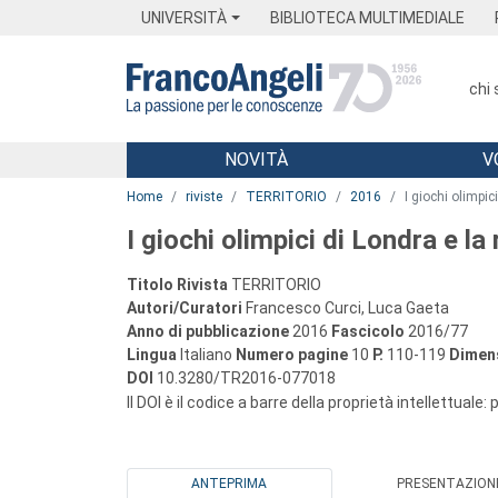
Menu
Main content
Footer
Menu
UNIVERSITÀ
BIBLIOTECA MULTIMEDIALE
chi
NOVITÀ
V
Main content
Home
riviste
TERRITORIO
2016
I giochi olimpic
I giochi olimpici di Londra e la
Titolo Rivista
TERRITORIO
Autori/Curatori
Francesco Curci, Luca Gaeta
Anno di pubblicazione
2016
Fascicolo
2016/77
Lingua
Italiano
Numero pagine
10
P.
110-119
Dimens
DOI
10.3280/TR2016-077018
Il DOI è il codice a barre della proprietà intellettuale:
ANTEPRIMA
PRESENTAZION