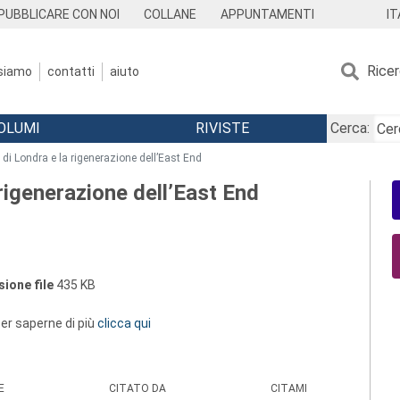
IT
PUBBLICARE CON NOI
COLLANE
APPUNTAMENTI
Rice
 siamo
contatti
aiuto
OLUMI
RIVISTE
Cerca:
i di Londra e la rigenerazione dell’East End
 rigenerazione dell’East End
ione file
435 KB
 per saperne di più
clicca qui
E
CITATO DA
CITAMI