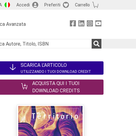
A
Accedi
Preferiti
Carrello
rca Avanzata
SCARICA L'ARTICOLO
UTILIZZANDO I TUOI DOWNLOAD CREDIT
ACQUISTA QUI I TUOI
DOWNLOAD CREDITS