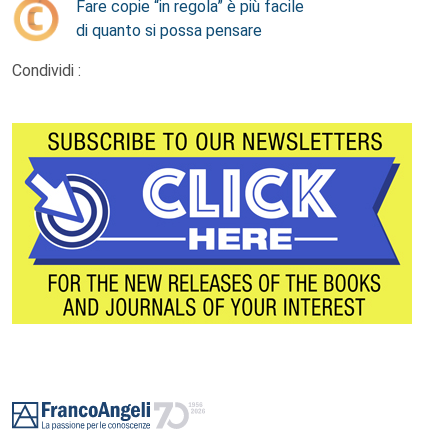
Fare copie “in regola” è più facile
di quanto si possa pensare
Condividi :
Footer