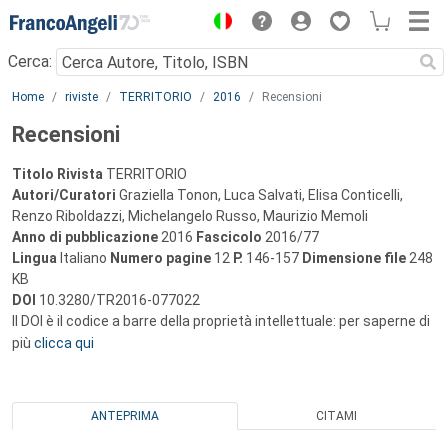
Menu
Cerca:
Main content
Home
riviste
TERRITORIO
2016
Recensioni
Recensioni
Titolo Rivista
TERRITORIO
Autori/Curatori
Graziella Tonon, Luca Salvati, Elisa Conticelli,
Renzo Riboldazzi, Michelangelo Russo, Maurizio Memoli
Anno di pubblicazione
2016
Fascicolo
2016/77
Lingua
Italiano
Numero pagine
12
P.
146-157
Dimensione file
248
KB
DOI
10.3280/TR2016-077022
Il DOI è il codice a barre della proprietà intellettuale: per saperne di
più
clicca qui
ANTEPRIMA
CITAMI