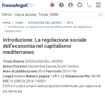
Menu
Cerca:
Main content
Home
riviste
SOCIOLOGIA DEL LAVORO
2016
Introduzione. La regolazione sociale dell’economia nel capitalismo
mediterraneo
Introduzione. La regolazione sociale
dell’economia nel capitalismo
mediterraneo
Titolo Rivista
SOCIOLOGIA DEL LAVORO
Autori/Curatori
Clementina Casula, Bruno Cattero
Anno di pubblicazione
2016
Fascicolo
2016/143
Lingua
Italiano
Numero pagine
14
P.
9-22
Dimensione file
106 KB
DOI
10.3280/SL2016-143001
Il DOI è il codice a barre della proprietà intellettuale: per saperne di
più
clicca qui