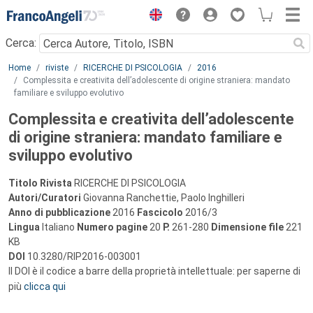
Menu
Cerca:
Main content
Home
riviste
RICERCHE DI PSICOLOGIA
2016
Complessita e creativita dell’adolescente di origine straniera: mandato
familiare e sviluppo evolutivo
Complessita e creativita dell’adolescente
di origine straniera: mandato familiare e
sviluppo evolutivo
Titolo Rivista
RICERCHE DI PSICOLOGIA
Autori/Curatori
Giovanna Ranchettie, Paolo Inghilleri
Anno di pubblicazione
2016
Fascicolo
2016/3
Lingua
Italiano
Numero pagine
20
P.
261-280
Dimensione file
221
KB
DOI
10.3280/RIP2016-003001
Il DOI è il codice a barre della proprietà intellettuale: per saperne di
più
clicca qui