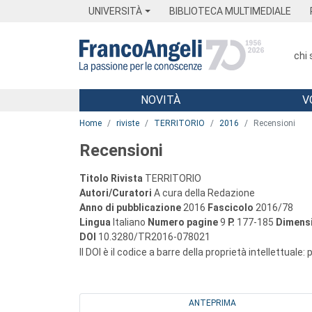
Menu
Main content
Footer
Menu
UNIVERSITÀ
BIBLIOTECA MULTIMEDIALE
chi
NOVITÀ
V
Main content
Home
riviste
TERRITORIO
2016
Recensioni
Recensioni
Titolo Rivista
TERRITORIO
Autori/Curatori
A cura della Redazione
Anno di pubblicazione
2016
Fascicolo
2016/78
Lingua
Italiano
Numero pagine
9
P.
177-185
Dimensi
DOI
10.3280/TR2016-078021
Il DOI è il codice a barre della proprietà intellettuale:
ANTEPRIMA