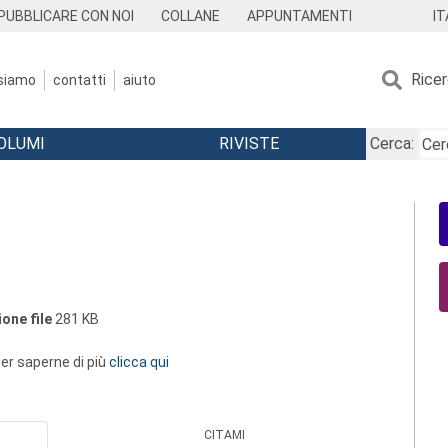
IT
PUBBLICARE CON NOI
COLLANE
APPUNTAMENTI
Rice
 siamo
contatti
aiuto
OLUMI
RIVISTE
Cerca:
one file
281 KB
 per saperne di più
clicca qui
CITAMI