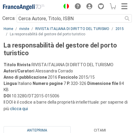
Menu
Cerca:
Main content
Home
riviste
RIVISTA ITALIANA DI DIRITTO DEL TURISMO
2015
La responsabilità del gestore del porto turistico
La responsabilità del gestore del porto
turistico
Titolo Rivista
RIVISTA ITALIANA DI DIRITTO DEL TURISMO
Autori/Curatori
Alessandra Corrado
Anno di pubblicazione
2016
Fascicolo
2015/15
Lingua
Italiano
Numero pagine
7
P.
320-326
Dimensione file
84
KB
DOI
10.3280/DT2015-015006
Il DOI è il codice a barre della proprietà intellettuale: per saperne di
più
clicca qui
ANTEPRIMA
CITAMI