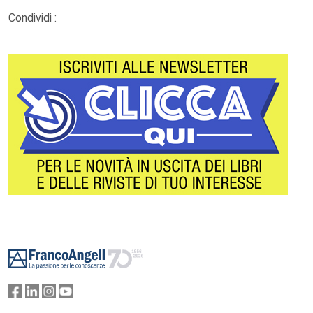
Condividi :
Footer