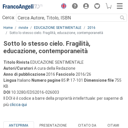
Menu
Cerca:
Main content
Home
riviste
EDUCAZIONE SENTIMENTALE
2016
Sotto lo stesso cielo. Fragilità, educazione, contemporaneità
Sotto lo stesso cielo. Fragilità,
educazione, contemporaneità
Titolo Rivista
EDUCAZIONE SENTIMENTALE
Autori/Curatori
A cura della Redazione
Anno di pubblicazione
2016
Fascicolo
2016/26
Lingua
Italiano
Numero pagine
85
P.
17-101
Dimensione file
755
KB
DOI
10.3280/EDS2016-026003
Il DOI è il codice a barre della proprietà intellettuale: per saperne di
più
clicca qui
ANTEPRIMA
PRESENTAZIONE
CITATO DA
CITAMI