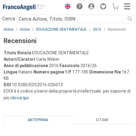
Menu
Cerca:
Main content
Home
riviste
EDUCAZIONE SENTIMENTALE
2016
Recensioni
Recensioni
Titolo Rivista
EDUCAZIONE SENTIMENTALE
Autori/Curatori
Carla Weber
Anno di pubblicazione
2016
Fascicolo
2016/26
Lingua
Italiano
Numero pagine
9
P.
177-185
Dimensione file
167
KB
DOI
10.3280/EDS2016-026013
Il DOI è il codice a barre della proprietà intellettuale: per saperne di
più
clicca qui
ANTEPRIMA
CITAMI