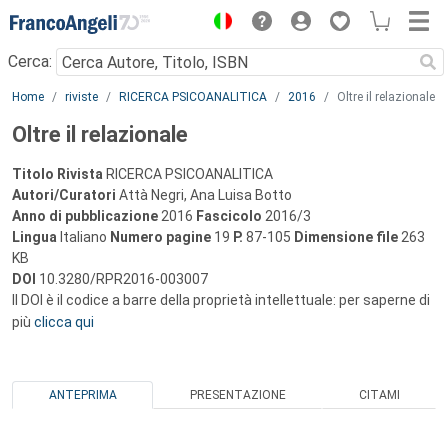
Menu
Cerca:
Main content
Home
riviste
RICERCA PSICOANALITICA
2016
Oltre il relazionale
Oltre il relazionale
Titolo Rivista
RICERCA PSICOANALITICA
Autori/Curatori
Attà Negri, Ana Luisa Botto
Anno di pubblicazione
2016
Fascicolo
2016/3
Lingua
Italiano
Numero pagine
19
P.
87-105
Dimensione file
263
KB
DOI
10.3280/RPR2016-003007
Il DOI è il codice a barre della proprietà intellettuale: per saperne di
più
clicca qui
ANTEPRIMA
PRESENTAZIONE
CITAMI