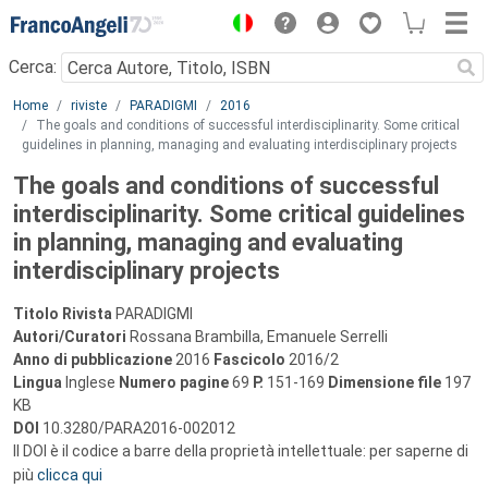
Menu
Cerca:
Main content
Home
riviste
PARADIGMI
2016
The goals and conditions of successful interdisciplinarity. Some critical
guidelines in planning, managing and evaluating interdisciplinary projects
The goals and conditions of successful
interdisciplinarity. Some critical guidelines
in planning, managing and evaluating
interdisciplinary projects
Titolo Rivista
PARADIGMI
Autori/Curatori
Rossana Brambilla, Emanuele Serrelli
Anno di pubblicazione
2016
Fascicolo
2016/2
Lingua
Inglese
Numero pagine
69
P.
151-169
Dimensione file
197
KB
DOI
10.3280/PARA2016-002012
Il DOI è il codice a barre della proprietà intellettuale: per saperne di
più
clicca qui