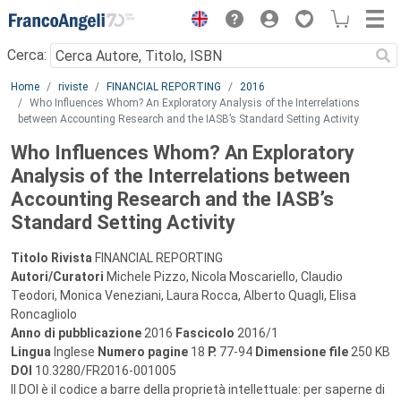
Menu
Cerca:
Main content
Home
riviste
FINANCIAL REPORTING
2016
Who Influences Whom? An Exploratory Analysis of the Interrelations
between Accounting Research and the IASB’s Standard Setting Activity
Who Influences Whom? An Exploratory
Analysis of the Interrelations between
Accounting Research and the IASB’s
Standard Setting Activity
Titolo Rivista
FINANCIAL REPORTING
Autori/Curatori
Michele Pizzo, Nicola Moscariello, Claudio
Teodori, Monica Veneziani, Laura Rocca, Alberto Quagli, Elisa
Roncagliolo
Anno di pubblicazione
2016
Fascicolo
2016/1
Lingua
Inglese
Numero pagine
18
P.
77-94
Dimensione file
250 KB
DOI
10.3280/FR2016-001005
Il DOI è il codice a barre della proprietà intellettuale: per saperne di