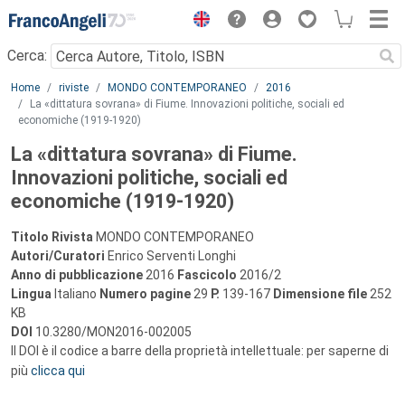
Menu
Cerca:
Main content
Home
riviste
MONDO CONTEMPORANEO
2016
La «dittatura sovrana» di Fiume. Innovazioni politiche, sociali ed
economiche (1919-1920)
La «dittatura sovrana» di Fiume.
Innovazioni politiche, sociali ed
economiche (1919-1920)
Titolo Rivista
MONDO CONTEMPORANEO
Autori/Curatori
Enrico Serventi Longhi
Anno di pubblicazione
2016
Fascicolo
2016/2
Lingua
Italiano
Numero pagine
29
P.
139-167
Dimensione file
252
KB
DOI
10.3280/MON2016-002005
Il DOI è il codice a barre della proprietà intellettuale: per saperne di
più
clicca qui