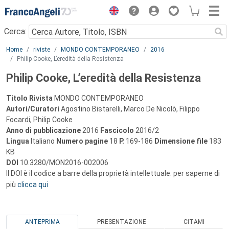
Menu
Cerca:
Main content
Home
riviste
MONDO CONTEMPORANEO
2016
Philip Cooke, L’eredità della Resistenza
Philip Cooke, L’eredità della Resistenza
Titolo Rivista
MONDO CONTEMPORANEO
Autori/Curatori
Agostino Bistarelli, Marco De Nicolò, Filippo
Focardi, Philip Cooke
Anno di pubblicazione
2016
Fascicolo
2016/2
Lingua
Italiano
Numero pagine
18
P.
169-186
Dimensione file
183
KB
DOI
10.3280/MON2016-002006
Il DOI è il codice a barre della proprietà intellettuale: per saperne di
più
clicca qui
ANTEPRIMA
PRESENTAZIONE
CITAMI