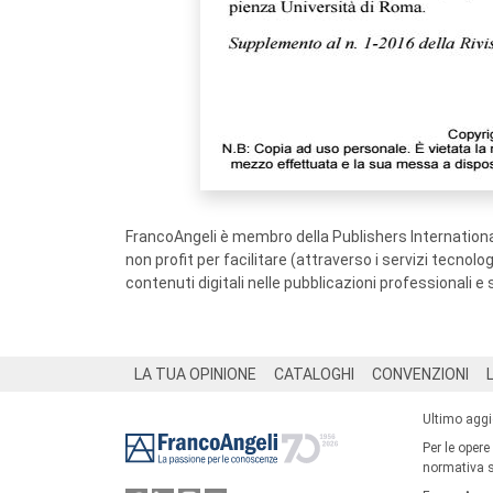
FrancoAngeli è membro della Publishers International
non profit per facilitare (attraverso i servizi tecnol
contenuti digitali nelle pubblicazioni professionali e 
Footer
LA TUA OPINIONE
CATALOGHI
CONVENZIONI
Ultimo agg
Per le opere
normativa su