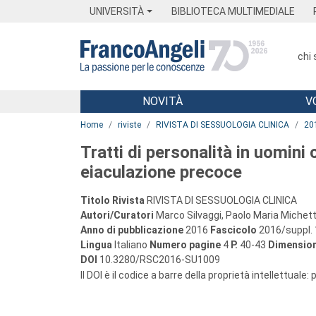
Menu
Main content
Footer
Menu
UNIVERSITÀ
BIBLIOTECA MULTIMEDIALE
chi
NOVITÀ
V
Main content
Home
riviste
RIVISTA DI SESSUOLOGIA CLINICA
20
Tratti di personalità in uomini 
eiaculazione precoce
Titolo Rivista
RIVISTA DI SESSUOLOGIA CLINICA
Autori/Curatori
Marco Silvaggi, Paolo Maria Michetti
Anno di pubblicazione
2016
Fascicolo
2016/suppl. 
Lingua
Italiano
Numero pagine
4
P.
40-43
Dimension
DOI
10.3280/RSC2016-SU1009
Il DOI è il codice a barre della proprietà intellettuale: