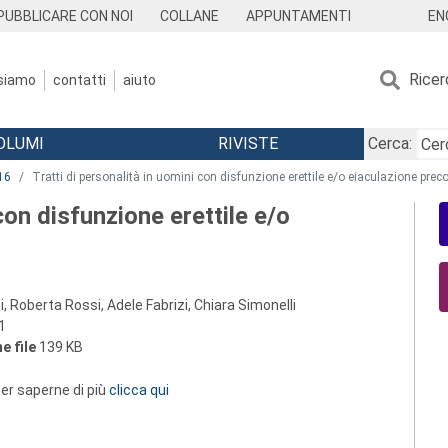
EN
PUBBLICARE CON NOI
COLLANE
APPUNTAMENTI
Ricer
 siamo
contatti
aiuto
OLUMI
RIVISTE
Cerca:
16
Tratti di personalità in uomini con disfunzione erettile e/o eiaculazione prec
con disfunzione erettile e/o
, Roberta Rossi, Adele Fabrizi, Chiara Simonelli
1
e file
139 KB
 per saperne di più
clicca qui