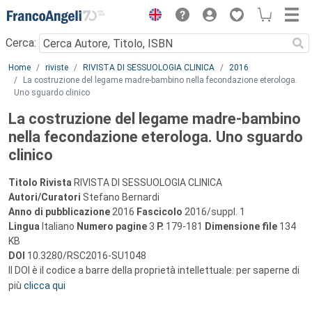
Menu
Cerca:
Main content
Home
riviste
RIVISTA DI SESSUOLOGIA CLINICA
2016
La costruzione del legame madre-bambino nella fecondazione eterologa.
Uno sguardo clinico
La costruzione del legame madre-bambino
nella fecondazione eterologa. Uno sguardo
clinico
Titolo Rivista
RIVISTA DI SESSUOLOGIA CLINICA
Autori/Curatori
Stefano Bernardi
Anno di pubblicazione
2016
Fascicolo
2016/suppl. 1
Lingua
Italiano
Numero pagine
3
P.
179-181
Dimensione file
134
KB
DOI
10.3280/RSC2016-SU1048
Il DOI è il codice a barre della proprietà intellettuale: per saperne di
più
clicca qui