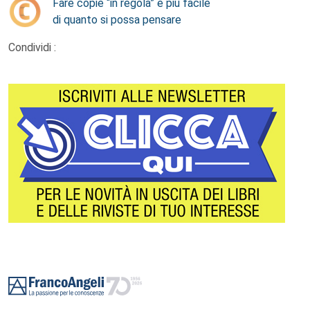
Fare copie “in regola” è più facile
di quanto si possa pensare
Condividi :
Footer