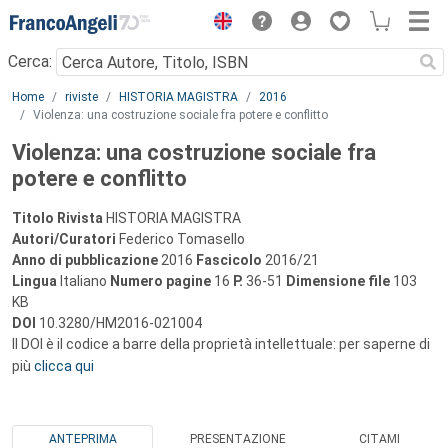
Menu
Cerca:
Main content
Home
riviste
HISTORIA MAGISTRA
2016
Violenza: una costruzione sociale fra potere e conflitto
Violenza: una costruzione sociale fra
potere e conflitto
Titolo Rivista
HISTORIA MAGISTRA
Autori/Curatori
Federico Tomasello
Anno di pubblicazione
2016
Fascicolo
2016/21
Lingua
Italiano
Numero pagine
16
P.
36-51
Dimensione file
103
KB
DOI
10.3280/HM2016-021004
Il DOI è il codice a barre della proprietà intellettuale: per saperne di
più
clicca qui
ANTEPRIMA
PRESENTAZIONE
CITAMI