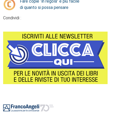
Fare copie “in regola” è più facile
di quanto si possa pensare
Condividi :
Footer