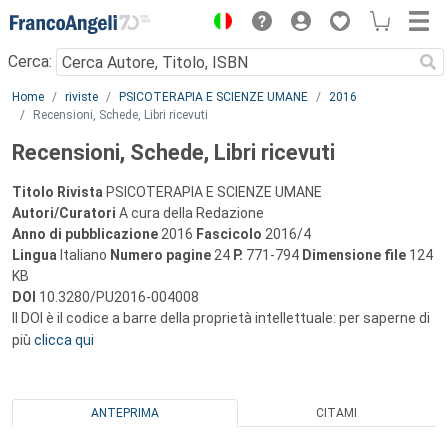
Menu
Cerca:
Main content
Home
riviste
PSICOTERAPIA E SCIENZE UMANE
2016
Recensioni, Schede, Libri ricevuti
Recensioni, Schede, Libri ricevuti
Titolo Rivista
PSICOTERAPIA E SCIENZE UMANE
Autori/Curatori
A cura della Redazione
Anno di pubblicazione
2016
Fascicolo
2016/4
Lingua
Italiano
Numero pagine
24
P.
771-794
Dimensione file
124
KB
DOI
10.3280/PU2016-004008
Il DOI è il codice a barre della proprietà intellettuale: per saperne di
più
clicca qui
ANTEPRIMA
CITAMI