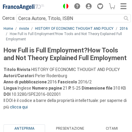
Menu
Cerca:
Main content
Home
riviste
HISTORY OF ECONOMIC THOUGHT AND POLICY
2016
How Full is Full Employment?How Tools and Not Theory Explained Full
Employment
How Full is Full Employment?How Tools
and Not Theory Explained Full Employment
Titolo Rivista
HISTORY OF ECONOMIC THOUGHT AND POLICY
Autori/Curatori
Peter Rodenburg
Anno di pubblicazione
2016
Fascicolo
2016/2
Lingua
Inglese
Numero pagine
21
P.
5-25
Dimensione file
310 KB
DOI
10.3280/SPE2016-002001
Il DOI è il codice a barre della proprietà intellettuale: per saperne di
più
clicca qui
ANTEPRIMA
PRESENTAZIONE
CITAMI