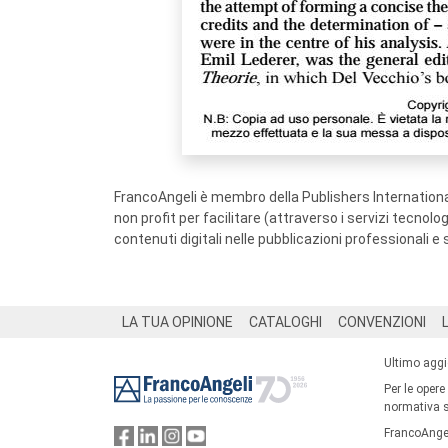
FrancoAngeli è membro della Publishers International
non profit per facilitare (attraverso i servizi tecnol
contenuti digitali nelle pubblicazioni professionali e 
Footer
LA TUA OPINIONE
CATALOGHI
CONVENZIONI
Ultimo agg
Per le opere
normativa su
FrancoAngel