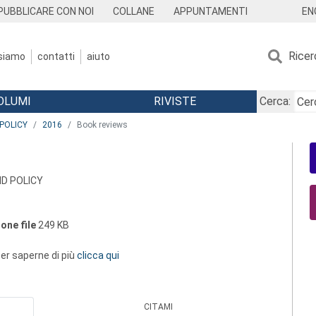
EN
PUBBLICARE CON NOI
COLLANE
APPUNTAMENTI
Ricer
 siamo
contatti
aiuto
OLUMI
RIVISTE
Cerca:
POLICY
2016
Book reviews
D POLICY
one file
249 KB
 per saperne di più
clicca qui
CITAMI