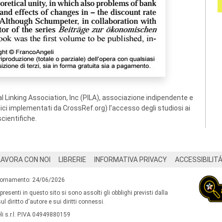
 Linking Association, Inc (PILA), associazione indipendente e
ogici implementati da CrossRef.org) l’accesso degli studiosi ai
scientifiche.
LAVORA CON NOI
LIBRERIE
INFORMATIVA PRIVACY
ACCESSIBILIT
iornamento: 24/06/2026
 presenti in questo sito si sono assolti gli obblighi previsti dalla
l diritto d'autore e sui diritti connessi.
i s.r.l. P.IVA 04949880159