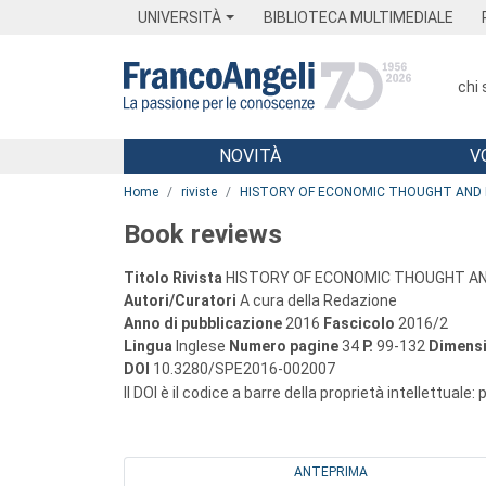
Menu
Main content
Footer
Menu
UNIVERSITÀ
BIBLIOTECA MULTIMEDIALE
chi
NOVITÀ
V
Main content
Home
riviste
HISTORY OF ECONOMIC THOUGHT AND 
Book reviews
Titolo Rivista
HISTORY OF ECONOMIC THOUGHT AN
Autori/Curatori
A cura della Redazione
Anno di pubblicazione
2016
Fascicolo
2016/2
Lingua
Inglese
Numero pagine
34
P.
99-132
Dimensi
DOI
10.3280/SPE2016-002007
Il DOI è il codice a barre della proprietà intellettuale:
ANTEPRIMA