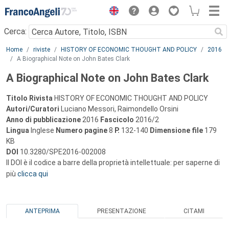
Menu
Cerca:
Main content
Home
riviste
HISTORY OF ECONOMIC THOUGHT AND POLICY
2016
A Biographical Note on John Bates Clark
A Biographical Note on John Bates Clark
Titolo Rivista
HISTORY OF ECONOMIC THOUGHT AND POLICY
Autori/Curatori
Luciano Messori, Raimondello Orsini
Anno di pubblicazione
2016
Fascicolo
2016/2
Lingua
Inglese
Numero pagine
8
P.
132-140
Dimensione file
179
KB
DOI
10.3280/SPE2016-002008
Il DOI è il codice a barre della proprietà intellettuale: per saperne di
più
clicca qui
ANTEPRIMA
PRESENTAZIONE
CITAMI