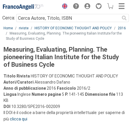
Menu
Cerca:
Main content
Home
riviste
HISTORY OF ECONOMIC THOUGHT AND POLICY
2016
Measuring, Evaluating, Planning. The pioneering Italian Institute for the
Study of Business Cycle
Measuring, Evaluating, Planning. The
pioneering Italian Institute for the Study
of Business Cycle
Titolo Rivista
HISTORY OF ECONOMIC THOUGHT AND POLICY
Autori/Curatori
Alessandro Dafano
Anno di pubblicazione
2016
Fascicolo
2016/2
Lingua
Inglese
Numero pagine
5
P.
141-145
Dimensione file
113
KB
DOI
10.3280/SPE2016-002009
Il DOI è il codice a barre della proprietà intellettuale: per saperne di
più
clicca qui