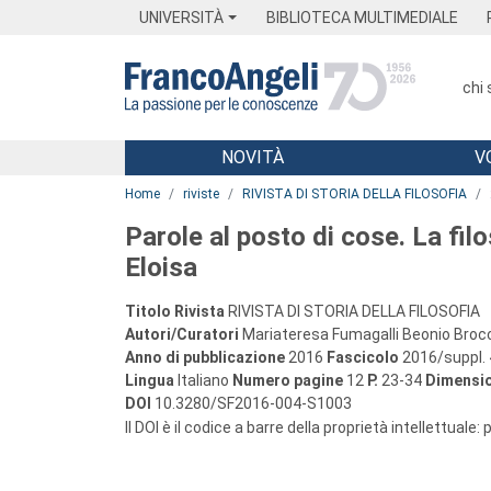
Menu
Main content
Footer
Menu
UNIVERSITÀ
BIBLIOTECA MULTIMEDIALE
chi
NOVITÀ
V
Main content
Home
riviste
RIVISTA DI STORIA DELLA FILOSOFIA
Parole al posto di cose. La filo
Eloisa
Titolo Rivista
RIVISTA DI STORIA DELLA FILOSOFIA
Autori/Curatori
Mariateresa Fumagalli Beonio Brocc
Anno di pubblicazione
2016
Fascicolo
2016/suppl. 
Lingua
Italiano
Numero pagine
12
P.
23-34
Dimensio
DOI
10.3280/SF2016-004-S1003
Il DOI è il codice a barre della proprietà intellettuale: