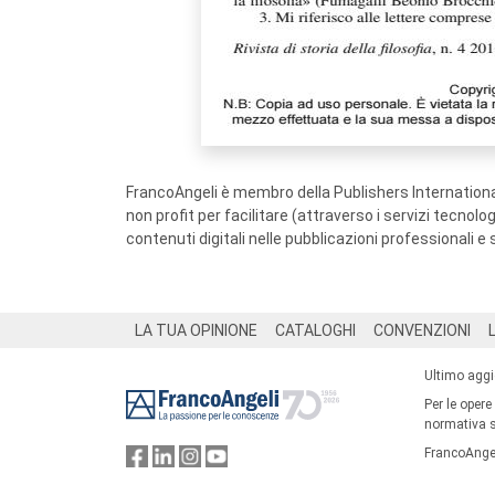
FrancoAngeli è membro della Publishers International
non profit per facilitare (attraverso i servizi tecnol
contenuti digitali nelle pubblicazioni professionali e 
Footer
LA TUA OPINIONE
CATALOGHI
CONVENZIONI
Ultimo agg
Per le opere
normativa su
FrancoAngel