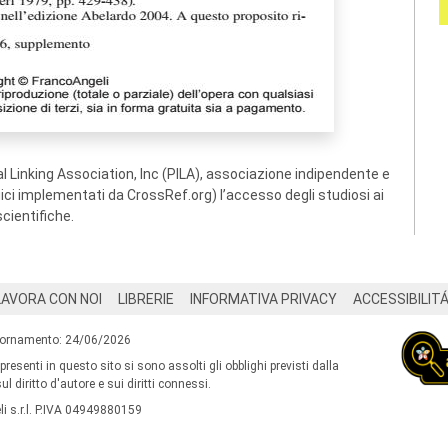
 Linking Association, Inc (PILA), associazione indipendente e
ogici implementati da CrossRef.org) l’accesso degli studiosi ai
scientifiche.
LAVORA CON NOI
LIBRERIE
INFORMATIVA PRIVACY
ACCESSIBILIT
iornamento: 24/06/2026
 presenti in questo sito si sono assolti gli obblighi previsti dalla
l diritto d'autore e sui diritti connessi.
i s.r.l. P.IVA 04949880159