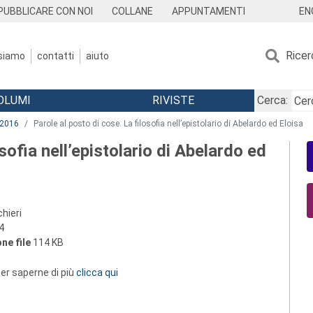
EN
PUBBLICARE CON NOI
COLLANE
APPUNTAMENTI
Ricer
 siamo
contatti
aiuto
OLUMI
RIVISTE
Cerca:
2016
Parole al posto di cose. La filosofia nell’epistolario di Abelardo ed Eloisa
sofia nell’epistolario di Abelardo ed
hieri
4
ne file
114 KB
 per saperne di più
clicca qui