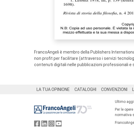
FrancoAngeli è membro della Publishers International
non profit per facilitare (attraverso i servizi tecnol
contenuti digitali nelle pubblicazioni professionali e 
Footer
LA TUA OPINIONE
CATALOGHI
CONVENZIONI
Ultimo agg
Per le opere
normativa su
FrancoAngel