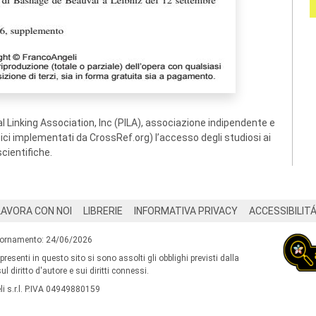
 Linking Association, Inc (PILA), associazione indipendente e
ogici implementati da CrossRef.org) l’accesso degli studiosi ai
scientifiche.
LAVORA CON NOI
LIBRERIE
INFORMATIVA PRIVACY
ACCESSIBILIT
iornamento: 24/06/2026
 presenti in questo sito si sono assolti gli obblighi previsti dalla
l diritto d'autore e sui diritti connessi.
i s.r.l. P.IVA 04949880159