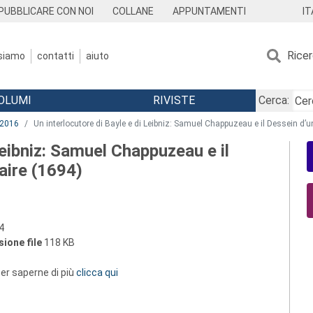
IT
PUBBLICARE CON NOI
COLLANE
APPUNTAMENTI
Rice
 siamo
contatti
aiuto
OLUMI
RIVISTE
Cerca:
2016
Un interlocutore di Bayle e di Leibniz: Samuel Chappuzeau e il Dessein d’
Leibniz: Samuel Chappuzeau e il
aire (1694)
4
ione file
118 KB
 per saperne di più
clicca qui