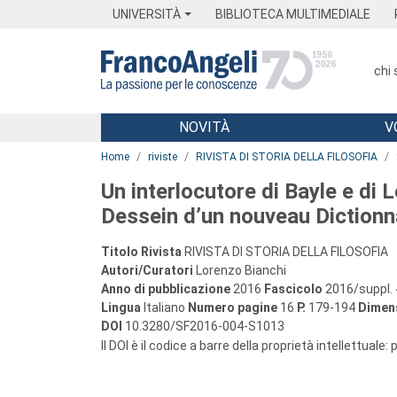
Menu
Main content
Footer
Menu
UNIVERSITÀ
BIBLIOTECA MULTIMEDIALE
chi
NOVITÀ
V
Main content
Home
riviste
RIVISTA DI STORIA DELLA FILOSOFIA
Un interlocutore di Bayle e di 
Dessein d’un nouveau Dictionn
Titolo Rivista
RIVISTA DI STORIA DELLA FILOSOFIA
Autori/Curatori
Lorenzo Bianchi
Anno di pubblicazione
2016
Fascicolo
2016/suppl. 
Lingua
Italiano
Numero pagine
16
P.
179-194
Dimens
DOI
10.3280/SF2016-004-S1013
Il DOI è il codice a barre della proprietà intellettuale: