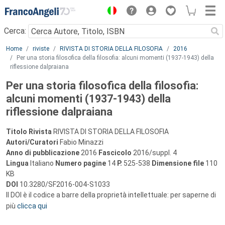
Menu
Cerca:
Main content
Home
riviste
RIVISTA DI STORIA DELLA FILOSOFIA
2016
Per una storia filosofica della filosofia: alcuni momenti (1937-1943) della
riflessione dalpraiana
Per una storia filosofica della filosofia:
alcuni momenti (1937-1943) della
riflessione dalpraiana
Titolo Rivista
RIVISTA DI STORIA DELLA FILOSOFIA
Autori/Curatori
Fabio Minazzi
Anno di pubblicazione
2016
Fascicolo
2016/suppl. 4
Lingua
Italiano
Numero pagine
14
P.
525-538
Dimensione file
110
KB
DOI
10.3280/SF2016-004-S1033
Il DOI è il codice a barre della proprietà intellettuale: per saperne di
più
clicca qui