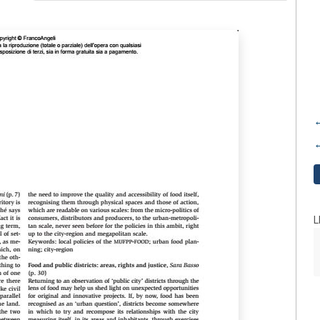
←
←
L