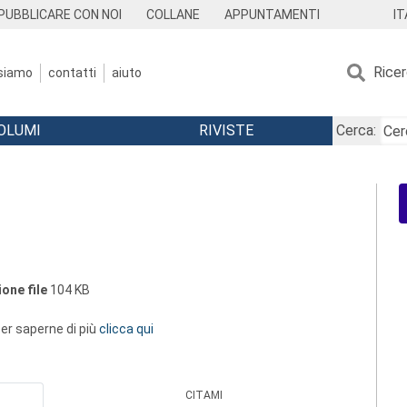
IT
PUBBLICARE CON NOI
COLLANE
APPUNTAMENTI
Rice
 siamo
contatti
aiuto
OLUMI
RIVISTE
Cerca:
one file
104 KB
 per saperne di più
clicca qui
CITAMI