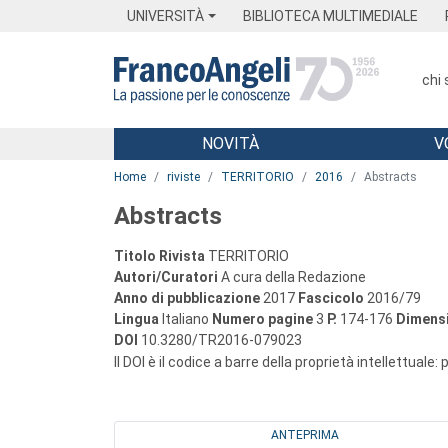
Menu
Main content
Footer
Menu
UNIVERSITÀ
BIBLIOTECA MULTIMEDIALE
chi
NOVITÀ
V
Main content
Home
riviste
TERRITORIO
2016
Abstracts
Abstracts
Titolo Rivista
TERRITORIO
Autori/Curatori
A cura della Redazione
Anno di pubblicazione
2017
Fascicolo
2016/79
Lingua
Italiano
Numero pagine
3
P.
174-176
Dimensi
DOI
10.3280/TR2016-079023
Il DOI è il codice a barre della proprietà intellettuale:
ANTEPRIMA